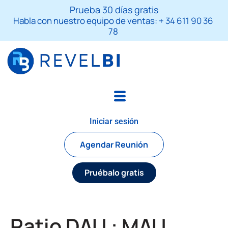
Skip
S
Prueba 30 días gratis
to
e
Habla con nuestro equipo de ventas: + 34 611 90 36
a
content
78
r
c
h
Iniciar sesión
Agendar Reunión
Pruébalo gratis
Ratio DAU : MAU