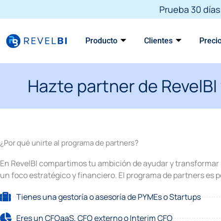
Skip
Prueba 30 días 
to
content
Producto
Clientes
Preci
Hazte partner de RevelBI
¿Por qué unirte al programa de partners?
En RevelBI compartimos tu ambición de ayudar y transformar l
un foco estratégico y financiero. El programa de partners es pe
Tienes una gestoría o asesoría de PYMEs o Startups
Eres un CFOaaS, CFO externo o Interim CFO