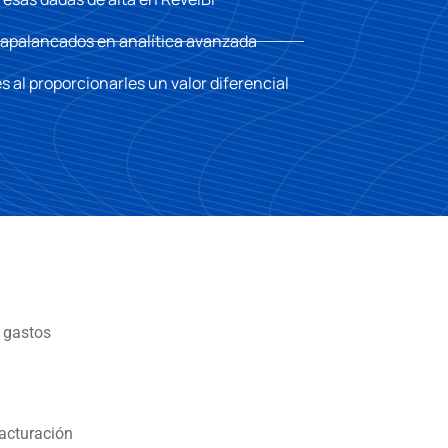
o apalancados en analítica avanzada
s al proporcionarles un valor diferencial​
e gastos
facturación