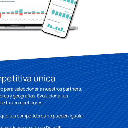
petitiva única
o para seleccionar a nuestros partners,
ores y geografías. Evoluciona tus
e de tus competidores
 que tus competidores no pueden igualar​
resas dadas de alta en RevelBI