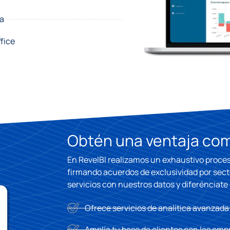
ra
fice
Obtén una ventaja com
En RevelBI realizamos un exhaustivo proces
firmando acuerdos de exclusividad por sect
servicios con nuestros datos y diferénciat
Ofrece servicios de analítica avanzada
Amplía tu base de clientes con las emp