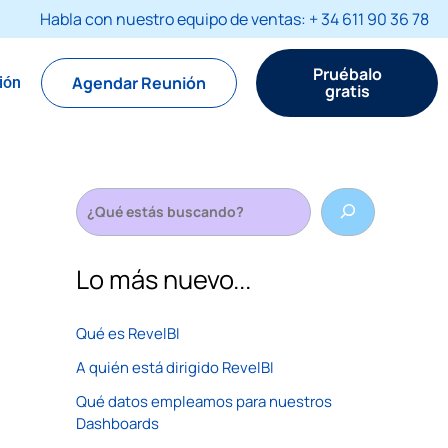
Habla con nuestro equipo de ventas: + 34 611 90 36 78
Pruébalo
Agendar Reunión
sión
gratis
S
e
a
r
Lo más nuevo...
c
h
Qué es RevelBI
A quién está dirigido RevelBI
Qué datos empleamos para nuestros
Dashboards