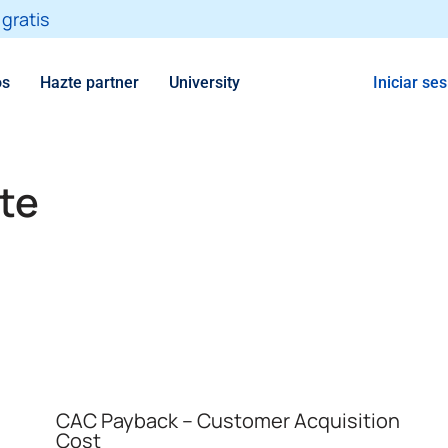
gratis
os
Hazte partner
University
Iniciar se
te
CAC Payback – Customer Acquisition
Cost