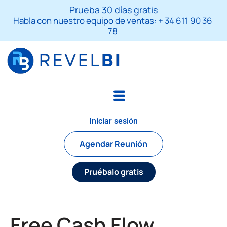
Skip
S
Prueba 30 días gratis
to
e
Habla con nuestro equipo de ventas: + 34 611 90 36
a
content
78
r
c
h
Iniciar sesión
Agendar Reunión
Pruébalo gratis
Free Cash Flow