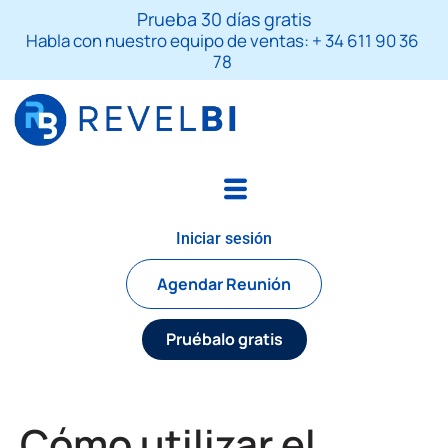
Skip
S
Prueba 30 días gratis
to
e
Habla con nuestro equipo de ventas: + 34 611 90 36
a
content
78
r
c
h
Iniciar sesión
Agendar Reunión
Pruébalo gratis
Cómo utilizar el