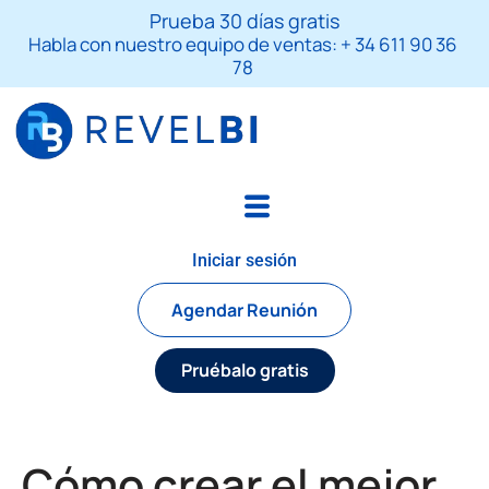
Skip
S
Prueba 30 días gratis
to
e
Habla con nuestro equipo de ventas: + 34 611 90 36
a
content
78
r
c
h
Iniciar sesión
Agendar Reunión
Pruébalo gratis
Cómo crear el mejor