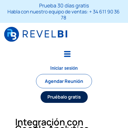
Skip
S
Prueba 30 días gratis
to
e
Habla con nuestro equipo de ventas: + 34 611 90 36
a
content
78
r
c
h
Iniciar sesión
Agendar Reunión
Pruébalo gratis
Integración con