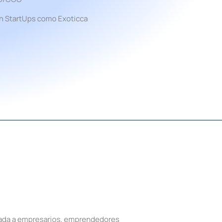
n StartUps como Exoticca
nzada a empresarios, emprendedores