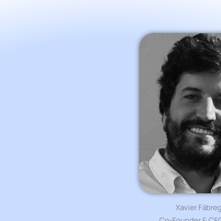
Xavier Fábre
Co-Founder & C