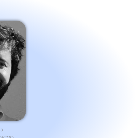
ga
FO/COO