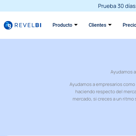
Skip
Prueba 30 días 
to
content
Producto
Clientes
Preci
Ayudamos a 
Ayudamos a empresarios como t
haciendo respecto del merca
mercado, si creces a un ritmo