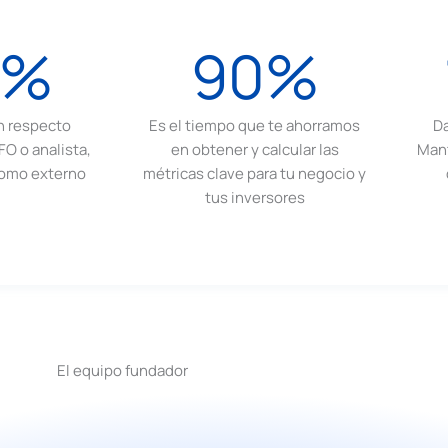
5%
90%
n respecto
Es el tiempo que te ahorramos
Da
FO o analista,
en obtener y calcular las
Mant
como externo
métricas clave para tu negocio y
tus inversores
El equipo fundador