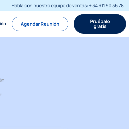
Habla con nuestro equipo de ventas: + 34 611 90 36 78
Pruébalo
Agendar Reunión
sión
gratis
tán
s